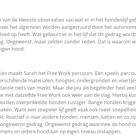
n van de kleinste observaties van wat er in het hondenlijf ge
ie over het algemeen worden aangestuurd door het autonome
oed op heeft. Wat gebeurt er in het lijf dat dit gedrag word
drag. Ongewenst, maar zelden zonder reden. Dat is waarom 
eigen hond.
ies maakt Sarah het Free Work parcours. Een speels parcou
rschillende materialen, hoogtes, ondergronden en voertjes. 
tantie niets van merkt. Maar die jou als begeleider heel vee
e met datzelfde Free Work ook weer aan de slag. Hierbij ku
worden overprikkelde honden rustiger. Bange honden krijge
maken. Want een soepeler lijf geeft vaak ook meer soepelheid
ekt. Reactief is naar andere honden, mensen, katten en zo z
ngewenst gedrag. Ongewenst gedrag waarmee de hond ons m
 mens en iedere hond kan op eigen niveau instappen.