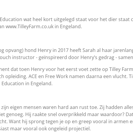
ducation wat heel kort uitgelegd staat voor het dier staat c
an www.TilleyFarm.co.uk in Engeland.
g opvang) hond Henry in 2017 heeft Sarah al haar jarenlan
uch instructor - geïnspireerd door Henry’s gedrag - same
oment dat toen Henry voor het eerst voet zette op Tilley Fa
uch opleiding. ACE en Free Work namen daarna een vlucht. Ti
 Education in Engeland.
t zijn eigen mensen waren hard aan rust toe. Zij hadden al
iet genoeg. Hij raakte snel overprikkeld maar waardoor? Da
t. Want hij sprong tegen je op en greep vooral in armen e
st maar vooral ook ongeleid projectiel.