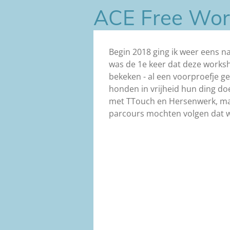
ACE Free Work 
Begin 2018 ging ik weer eens n
was de 1e keer dat deze worksh
bekeken - al een voorproefje ge
honden in vrijheid hun ding doen
met TTouch en Hersenwerk, maar
parcours mochten volgen dat wa